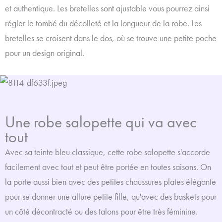
Les brettelles de notre robe salopette ont des attaches salopette
et authentique. Les bretelles sont ajustable vous pourrez ainsi
métallique qui donnent à cette pièce une allure rétro et authentique.
régler le tombé du décolleté et la longueur de la robe. Les
Les bretelles sont ajustable vous pourrez ainsi régler le tombé du
bretelles se croisent dans le dos, où se trouve une petite poche
décolleté et la longueur de la robe. Les bretelles se croisent dans le
pour un design original.
dos, où se trouve une petite poche pour un design original.
Une robe salopette qui va avec
Une robe salopette qui va avec
tout
tout
Avec sa teinte bleu classique, cette robe salopette s'accorde
Avec sa teinte bleu classique, cette robe salopette s'accorde
facilement avec tout et peut être portée en toutes saisons. On la porte
facilement avec tout et peut être portée en toutes saisons. On
aussi bien avec des petites chaussures plates élégante pour se
la porte aussi bien avec des petites chaussures plates élégante
donner une allure petite fille, qu'avec des baskets pour un côté
décontracté ou des talons pour être très féminine. Avec un t-shirt, un
pour se donner une allure petite fille, qu'avec des baskets pour
pull ou une chemise, cette robe salopette sera parfaite.
un côté décontracté ou des talons pour être très féminine.