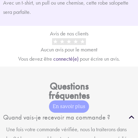
Avec un t-shirt, un pull ou une chemise, cette robe salopette
sera parfaite.
Avis de nos clients
Aucun avis pour le moment
Avis de nos clients
Vous devez être
connecté(e)
pour écrire un avis.
Aucun avis pour le moment
Questions
Vous devez être
connecté(e)
pour écrire un avis.
fréquentes
En savoir plus
Questions
Quand vais-je recevoir ma commande ?
fréquentes
Une fois votre commande vérifiée, nous la traiterons dans
En savoir plus
les 24 heures ouvrables et votre commande sera expédiée
Quand vais-je recevoir ma commande ?
dans les 72 heures. Nos colis arrivent généralement sous 8
jours ouvrés, mais les délais de livraison partout dans le
Une fois votre commande vérifiée, nous la traiterons dans
monde peuvent prendre jusqu'à 15 jours ouvrés. Vous