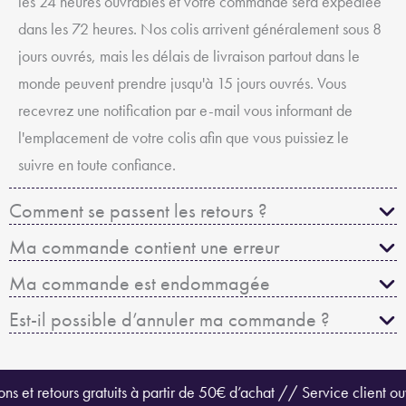
les 24 heures ouvrables et votre commande sera expédiée
recevrez une notification par e-mail vous informant de
dans les 72 heures. Nos colis arrivent généralement sous 8
l'emplacement de votre colis afin que vous puissiez le
jours ouvrés, mais les délais de livraison partout dans le
suivre en toute confiance.
monde peuvent prendre jusqu'à 15 jours ouvrés. Vous
Comment se passent les retours ?
recevrez une notification par e-mail vous informant de
Ma commande contient une erreur
l'emplacement de votre colis afin que vous puissiez le
suivre en toute confiance.
Ma commande est endommagée
Est-il possible d’annuler ma commande ?
Comment se passent les retours ?
Ma commande contient une erreur
Ma commande est endommagée
ons et retours gratuits à partir de 50€ d’achat // Service client ouvert 7
Est-il possible d’annuler ma commande ?
ons et retours gratuits à partir de 50€ d’achat // Service client 