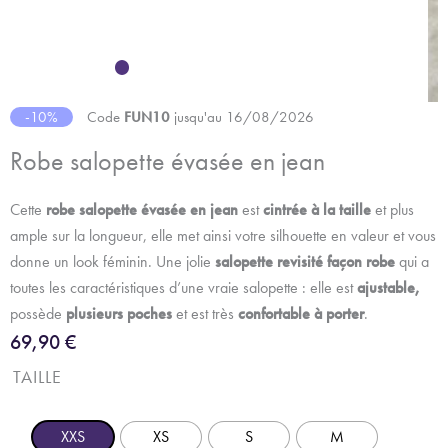
-10%
Code
FUN10
jusqu'au 16/08/2026
Robe salopette évasée en jean
Cette
robe salopette évasée en jean
est
cintrée à la taille
et plus
ample sur la longueur, elle met ainsi votre silhouette en valeur et vous
donne un look féminin. Une jolie
salopette revisité façon robe
qui a
toutes les caractéristiques d’une vraie salopette : elle est
ajustable,
possède
plusieurs poches
et est très
confortable à porter
.
69,90
€
TAILLE
XXS
XS
S
M