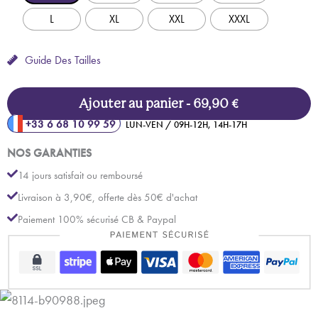
L
XL
XXL
XXXL
Guide Des Tailles
quantité
Ajouter au panier - 69,90 €
de
+33 6 68 10 99 59
LUN-VEN / 09H-12H, 14H-17H
Robe
NOS GARANTIES
salopette
14 jours satisfait ou remboursé
évasée
Livraison à 3,90€, offerte dès 50€ d'achat
en
Paiement 100% sécurisé CB & Paypal
jean
Description