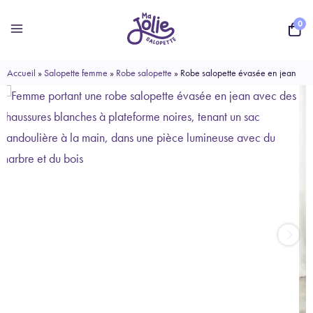
Aller
0
au
contenu
Accueil
»
Salopette femme
»
Robe salopette
»
Robe salopette évasée en jean